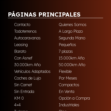
PÁGINAS PRINCIPALES
Contacto
Quienes Somos
Todoterrenos
A Largo Plazo
Autocaravanas
Segunda Mano
Leasing
Pequeños
Barato
7 plazas
Con Asnef
15.000km Año
30.000km Año
50.000km Año
Vehículos Adaptados
Flexible
Coches de Lujo
Por Meses
Sin Carnet
Compactos
Sin Entrada
En Venta
KM 0
Opción a Compra
4×4
Industriales