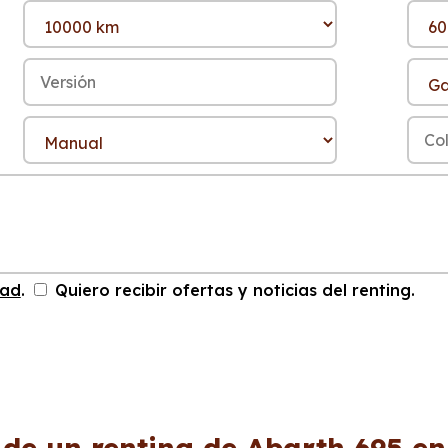
dad
.
Quiero recibir ofertas y noticias del renting.
 de un renting de Abarth 695 en