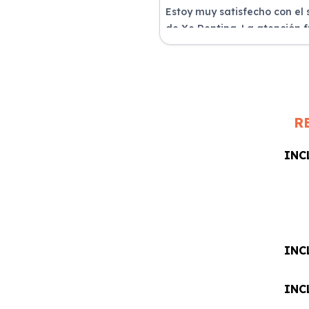
Estoy muy satisfecho con el 
de Xe Renting. La atención 
excelente y el coche llegó e
perfectas condiciones.
R
INC
INC
INC