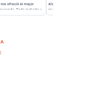
 me ofreció el mejor
Alquilar un coche con Xe Renting
 mercado. Todo incluido y
muy sencillo. Tienen una gran
as. ¡Excelente servicio!
variedad y el trato fue excepcion
RA
€