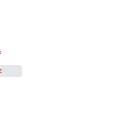
€
 €
€