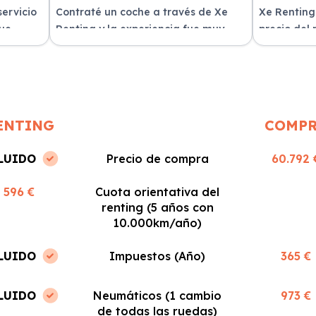
servicio
Contraté un coche a través de Xe
Xe Renting
fue
Renting y la experiencia fue muy
precio del
n
positiva. Fácil y rápido, ¡los
sin sorpres
recomiendo!
ENTING
COMP
LUIDO
Precio de compra
60.792 
596 €
Cuota orientativa del
renting (5 años con
10.000km/año)
LUIDO
Impuestos (Año)
365 €
LUIDO
Neumáticos (1 cambio
973 €
de todas las ruedas)